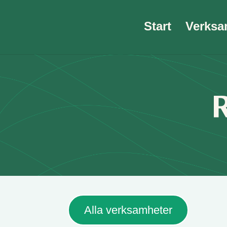
Skip
to
Start
Verksa
content
R
Alla verksamheter