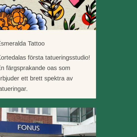
smeralda Tattoo
ortedalas första tatueringsstudio!
En färgsprakande oas som
rbjuder ett brett spektra av
atueringar.