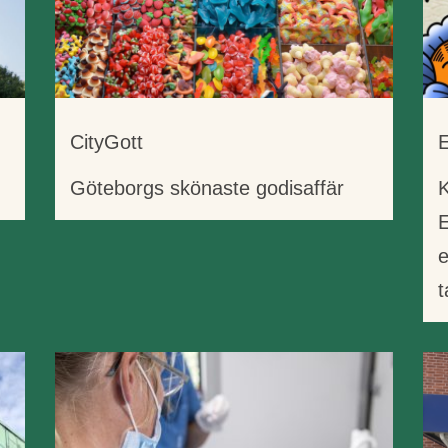
CityGott
E
Göteborgs skönaste godisaffär
K
e
t