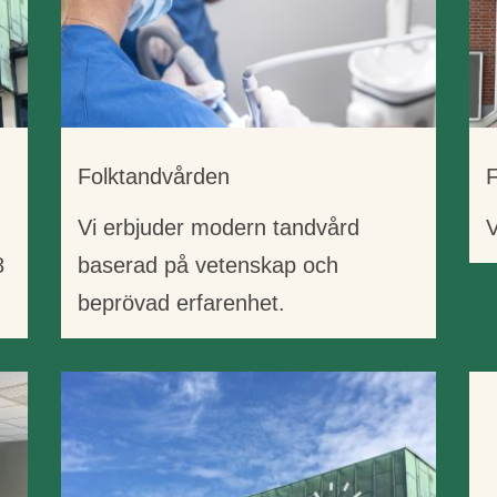
Folktandvården
Vi erbjuder modern tandvård
V
8
baserad på vetenskap och
beprövad erfarenhet.