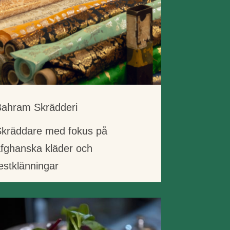
Bahram Skrädderi
Skräddare med fokus på
fghanska kläder och
estklänningar