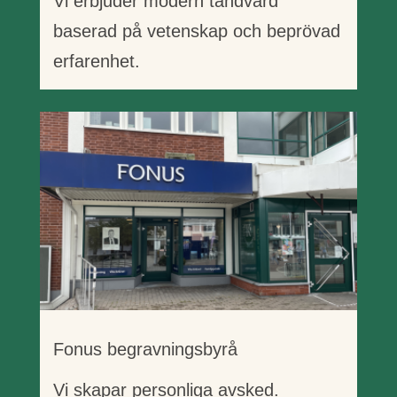
Vi erbjuder modern tandvård
baserad på vetenskap och beprövad
erfarenhet.
Fonus begravningsbyrå
Vi skapar personliga avsked.