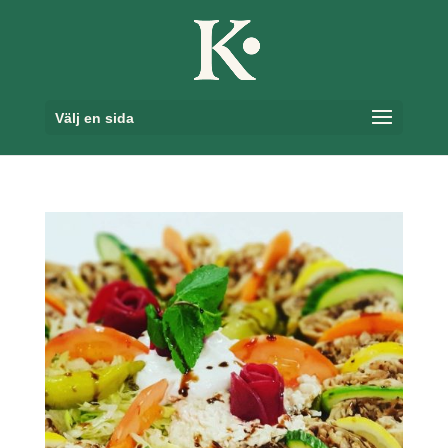
Skip
to
content
Välj en sida