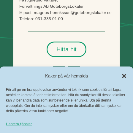
Fastighetsförvaltare,
Förvaltnings AB GöteborgsLokaler
E-post: magnus.henriksson@goteborgslokaler.se
Telefon: 031-335 01 00
Hitta hit
Kakor på vår hemsida
Facebook
Instagram
För att ge en bra upplevelse använder vi teknik som cookies för att lagra
Cookies och personuppgifter
och/eller komma åt enhetsinformation. När du samtycker till dessa tekniker
Kortedala Torg i Tillgänglighetsdatabasen
kan vi behandla data som surfbeteende eller unika ID:n på denna
webbplats. Om du inte samtycker eller om du återkallar ditt samtycke kan
detta påverka vissa funktioner negativt.
Hantera tjänster