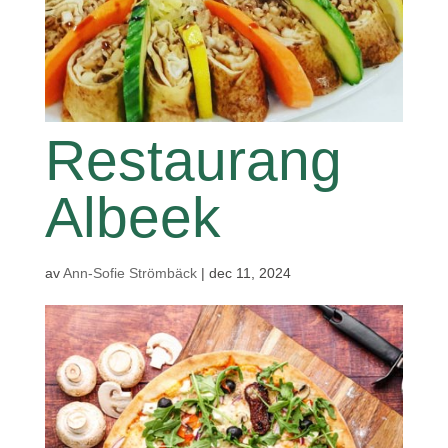
Restaurang
Albeek
av
Ann-Sofie Strömbäck
|
dec 11, 2024