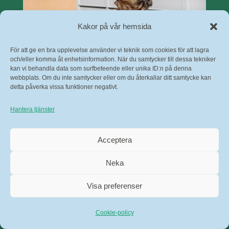
Kakor på vår hemsida
För att ge en bra upplevelse använder vi teknik som cookies för att lagra
och/eller komma åt enhetsinformation. När du samtycker till dessa tekniker
kan vi behandla data som surfbeteende eller unika ID:n på denna
webbplats. Om du inte samtycker eller om du återkallar ditt samtycke kan
detta påverka vissa funktioner negativt.
PostNord paketbox
Hantera tjänster
I paketboxarna kan du hämta dina
Acceptera
paket när det passar dig – dygnet
runt.
Neka
Visa preferenser
Cookie-policy